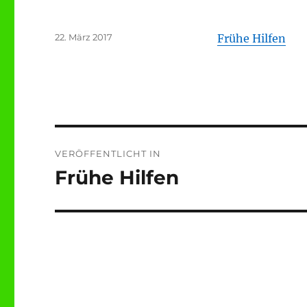
Veröffentlicht
22. März 2017
Frühe Hilfen
am
Beitragsnavigation
VERÖFFENTLICHT IN
Frühe Hilfen