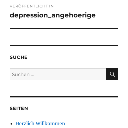
Beitragsnavigation
VERÖFFENTLICHT IN
depression_angehoerige
SUCHE
SU
Suchen
nach:
SEITEN
Herzlich Willkommen