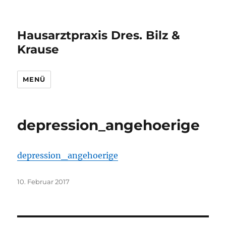
Hausarztpraxis Dres. Bilz &
Krause
MENÜ
depression_angehoerige
depression_angehoerige
Veröffentlicht
10. Februar 2017
am